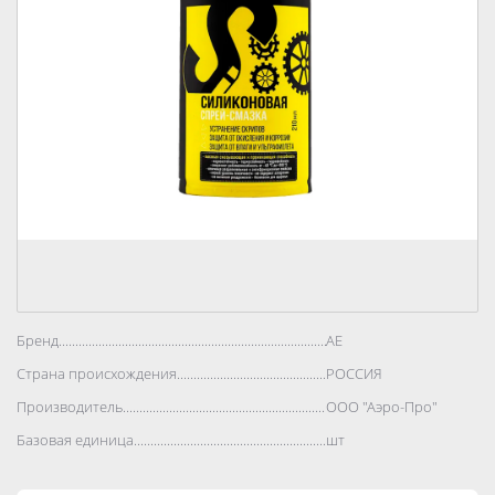
Бренд..................................................................................
АЕ
Страна происхождения..................................................................................
РОССИЯ
Производитель..................................................................................
ООО "Аэро-Про"
Базовая единица..................................................................................
шт