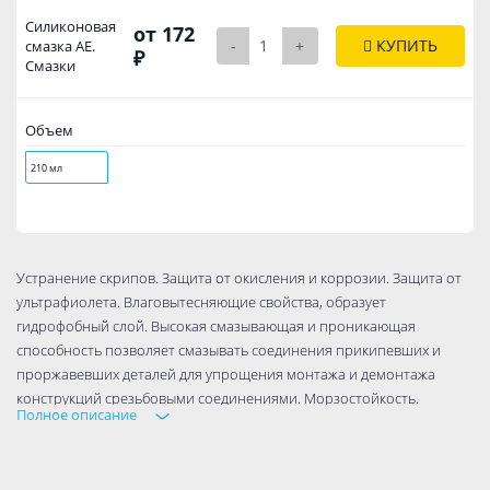
Силиконовая
от 172
-
+
КУПИТЬ
смазка АЕ.
₽
Смазки
Объем
210 мл
Устранение скрипов. Защита от окисления и коррозии. Защита от
ультрафиолета. Влаговытесняющие свойства, образует
гидрофобный слой. Высокая смазывающая и проникающая
способность позволяет смазывать соединения прикипевших и
проржавевших деталей для упрощения монтажа и демонтажа
конструкций срезьбовыми соединениями. Морзостойкость.
Полное описание
Термостойкость. Сохраняет работоспособность от -40С до +200С.
Отличные разделительные и антифрикционные свойства.
Улучшает внешний вид пластмассовых, виниловых и резиновых