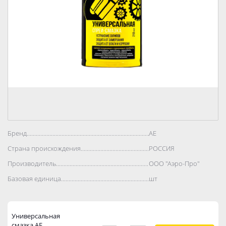
Бренд..................................................................................
АЕ
Страна происхождения..................................................................................
РОССИЯ
Производитель..................................................................................
ООО "Аэро-Про"
Базовая единица..................................................................................
шт
Универсальная
смазка АЕ.