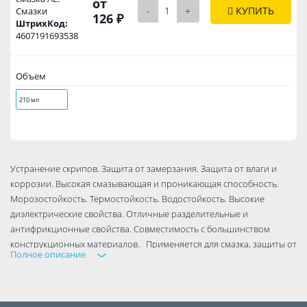
от
-
+
КУПИТЬ
Смазки
126 ₽
ШтрихКод:
4607191693538
Объем
210 мл
Устранение скрипов. Защита от замерзания. Защита от влаги и
коррозии. Высокая смазывающая и проникающая способность.
Морозостойкость. Термостойкость. Водостойкость. Высокие
диэлектрические свойства. Отличные разделительные и
антифрикционные свойства. Совместимость с большинством
конструкционных материалов. Применяется для смазка, защиты от
Полное описание
влаги и коррозии, разъединения заклинивших, перетянух,
заржавевших и примерзших металлических деталей, удаление
сложных загрязнений. Улучшение внешнего вида механизмов.