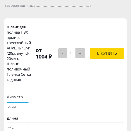
Базовая единица..................................................................................
шт
Шланг для
полива ПВХ
армир.
трехслойный
АПРЕЛЬ "3/4"
от
-
+
КУПИТЬ
(20м, внут.d-
1004 ₽
20мм).
Шланг
поливочный
Пленка Сетка
садовая
Диаметр
20 мм
Длина
20 м