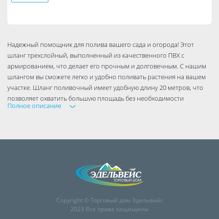
Надежный помощник для полива вашего сада и огорода! Этот
шланг трехслойный, выполненный из качественного ПВХ с
армированием, что делает его прочным и долговечным. С нашим
шлангом вы сможете легко и удобно поливать растения на вашем
участке. Шланг поливочный имеет удобную длину 20 метров, что
позволяет охватить большую площадь без необходимости
Полное описание
постоянного перемещения.
Благодаря диаметру ¾", он обеспечивает достаточный напор для
эффективного полива растений и насаждений.
Copyright © Торговый дом Эдельвейс
2023 Все права защищены