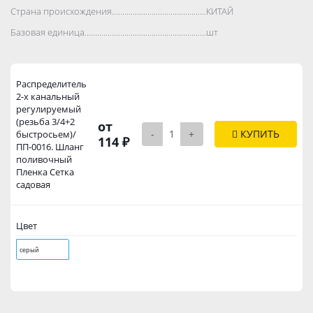
Страна происхождения..................................................................................
КИТАЙ
Базовая единица..................................................................................
шт
Распределитель
2-х канальный
регулируемый
(резьба 3/4+2
от
-
+
КУПИТЬ
быстросьем)/
114 ₽
ПП-0016. Шланг
поливочный
Пленка Сетка
садовая
Цвет
серый