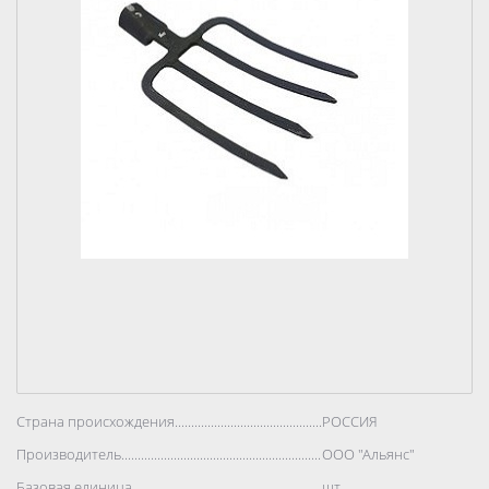
Страна происхождения..................................................................................
РОССИЯ
Производитель..................................................................................
ООО "Альянс"
Базовая единица..................................................................................
шт