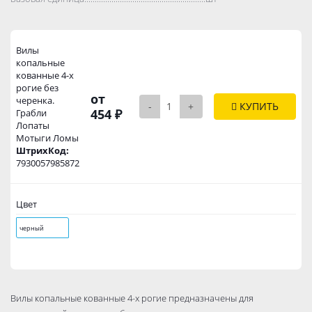
Вилы
копальные
кованные 4-х
рогие без
от
черенка.
-
+
КУПИТЬ
454 ₽
Грабли
Лопаты
Мотыги Ломы
ШтрихКод:
7930057985872
Цвет
черный
Вилы копальные кованные 4-х рогие предназначены для