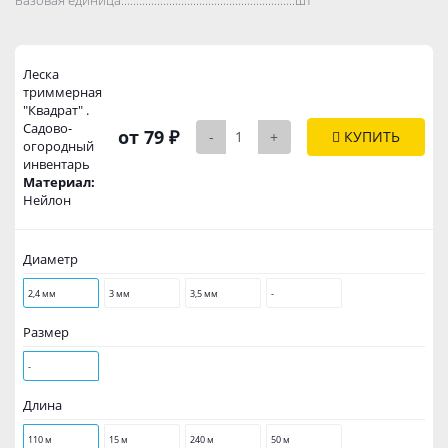
Леска
триммерная
"Квадрат" .
Садово-
от 79 ₽
-
+
КУПИТЬ
огородный
инвентарь
Материал:
Нейлон
Диаметр
2,4 мм
3 мм
3,5 мм
-
Размер
-
Длина
110 м
15 м
240 м
50 м