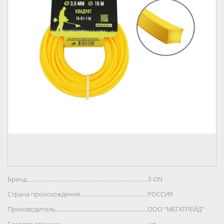
Бренд..................................................................................
З-ON
Страна происхождения..................................................................................
РОССИЯ
Производитель..................................................................................
ООО "МЕГАТРЕЙД"
Базовая единица..................................................................................
шт