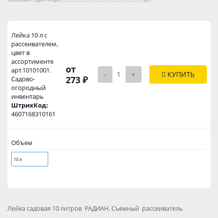
Лейка 10 л с
рассеивателем,
цвет в
ассортименте
от
арт.10101001.
-
+
КУПИТЬ
273 ₽
Садово-
огородный
инвентарь
ШтрихКод:
4607168310161
Объем
10 л
Лейка садовая 10 литров РАДИАН. Съемный рассеиватель