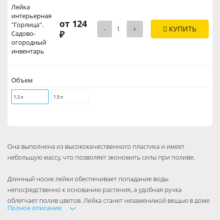
Лейка
интерьерная
от 124
"Горлица".
-
+
КУПИТЬ
₽
Садово-
огородный
инвентарь
Объем
1,3 л
1,9 л
Она выполнена из высококачественного пластика и имеет
небольшую массу, что позволяет экономить силы при поливе.
Длинный носик лейки обеспечивает попадание воды
непосредственно к основанию растения, а удобная ручка
облегчает полив цветов. Лейка станет незаменимой вещью в доме
Полное описание
или саду.