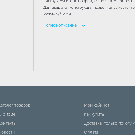
листву и мусор, не повреждая при этом проросши
Двигающаяся конструкция позволяет самостояте
между зубьями.
Полное описание
Каталог товаров
Мой кабинет
О фирме
Как купить
Контакты
Доставка (только по югу 
Новости
Оплата