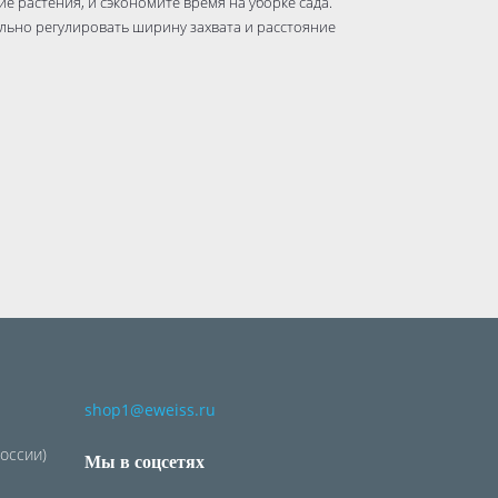
е растения, и сэкономите время на уборке сада.
льно регулировать ширину захвата и расстояние
shop1@eweiss.ru
России)
Мы в соцсетях