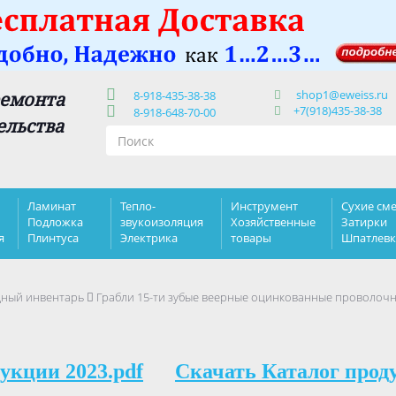
shop1@eweiss.ru
ремонта
8-918-435-38-38
+7(918)435-38-38
8-918-648-70-00
ельства
Ламинат
Тепло-
Инструмент
Сухие сме
Подложка
звукоизоляция
Хозяйственные
Затирки
я
Плинтуса
Электрика
товары
Шпатлев
дный инвентарь
Грабли 15-ти зубые веерные оцинкованные проволочн
укции 2023.pdf
Скачать Каталог прод