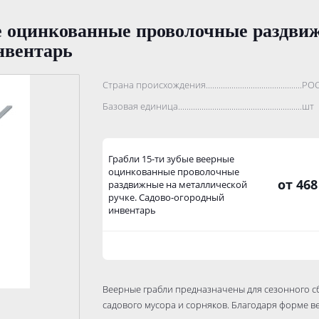
ые оцинкованные проволочные раздви
нвентарь
Страна происхождения...........................................................
РО
Базовая единица....................................................................
шт
Грабли 15-ти зубые веерные
оцинкованные проволочные
от 468
раздвижные на металлической
ручке. Садово-огородный
инвентарь
Веерные грабли предназначены для сезонного с
садового мусора и сорняков. Благодаря форме в