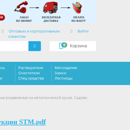
×
Оптовым и корпоративным
Войти
клиентам
0
Корзина
си,
Растворители
Мет.изделия
Очистители
Замки
ки
Спец средства
Лестницы
ые раздвижные на металлической ручке. Садово-
укции STM.pdf