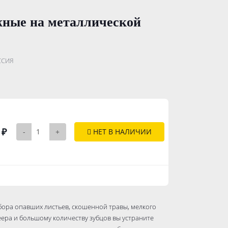
жные на металлической
.......................
ССИЯ
..............
 ₽
-
+
НЕТ В НАЛИЧИИ
бора опавших листьев, скошенной травы, мелкого
еера и большому количеству зубцов вы устраните