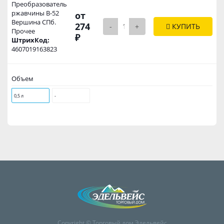
Преобразователь
ржавчины В-52
от
Вершина СПб.
274
-
+
КУПИТЬ
Прочее
₽
ШтрихКод:
4607019163823
Объем
0,5 л
-
Copyright © Торговый дом Эдельвейс