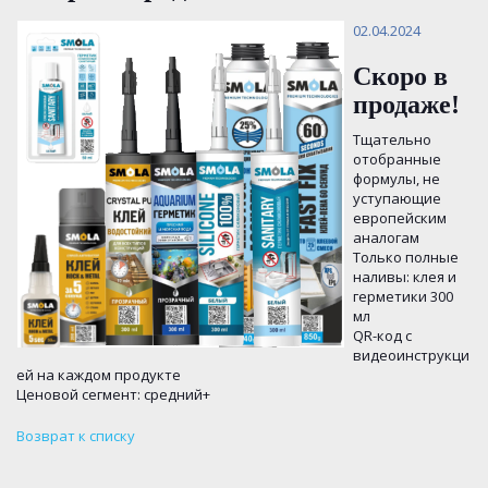
02.04.2024
Скоро в
продаже!
Тщательно
отобранные
формулы, не
уступающие
европейским
аналогам
Только полные
наливы: клея и
герметики 300
мл
QR-код с
видеоинструкци
ей на каждом продукте
Ценовой сегмент: средний+
Возврат к списку