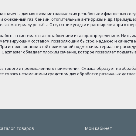
назначены для монтажа металлических резьбовых и фланцевых сое
 и сжиженный газ, бензин, отопительные антифризы и др. Преимуще
геля к материалу резьбы. Отсутствие усадки и расширения при отве
работы в системах с газоснабжением и газораспределением. Нить и
рметизирующим составом, позволяющим быстро, надежно и качеств
 При использовании этой полимерной подмотки материал не расходуе
ть Gazmaster обладает плоским сечение, которое позволяет подмат
 бытового и промышленного применения. Смазка образует на обраба
ет смазку незаменимым средством для обработки различных детале
Каталог товаров
Мой кабинет