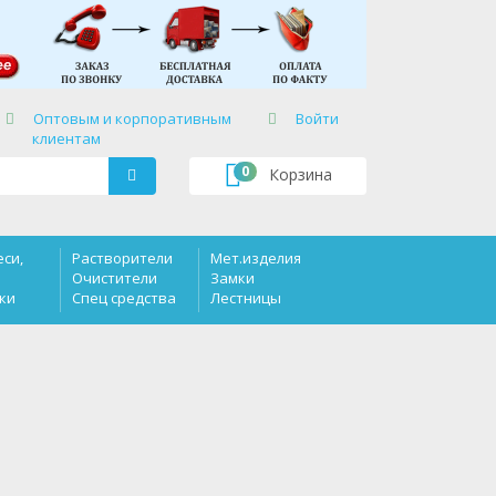
×
Оптовым и корпоративным
Войти
клиентам
0
Корзина
еси,
Растворители
Мет.изделия
Очистители
Замки
ки
Спец средства
Лестницы