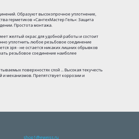
динений. Образуют высокопрочное уплотнение,
ства герметиков «СантехМастер Гель»: Защита
рдении. Простота монтажа.
меет желтый окрас для удобной работы и состоит
енно уплотнить любое резьбовое соединение
тся зря - не остается никаких лишних обрывков
ывать резьбовое соединение наиболее
тываемых поверхностях слой ... Высокая текучесть
й и механизмов. Препятствует коррозии и
shop1@eweiss.ru