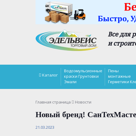
Все для 
и строит
Водоэмульсионные
Пены
Каталог
краски Грунтовки
монтажные
Эмали
Герметики Кл
Главная страница
Новости
Новый бренд! СанТехМаст
21.03.2023