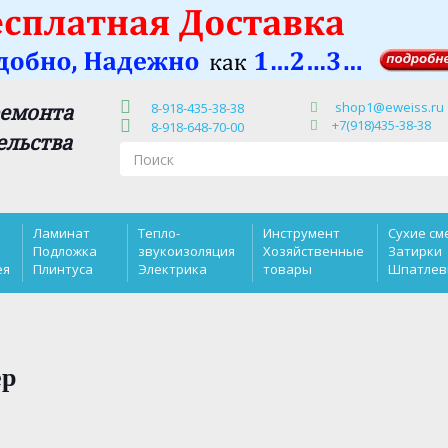
shop1@eweiss.ru
ремонта
8-918-435-38-38
+7(918)435-38-38
8-918-648-70-00
ельства
Ламинат
Тепло-
Инструмент
Сухие см
Подложка
звукоизоляция
Хозяйственные
Затирки
ея
Плинтуса
Электрика
товары
Шпатлев
ер