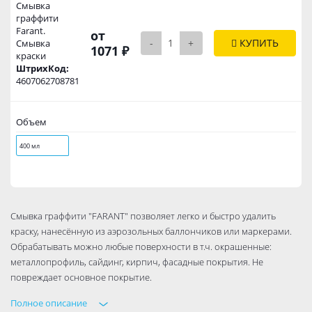
Смывка
граффити
Farant.
от
-
+
КУПИТЬ
Смывка
1071 ₽
краски
ШтрихКод:
4607062708781
Объем
400 мл
Смывка граффити "FARANT" позволяет легко и быстро удалить
краску, нанесённую из аэрозольных баллончиков или маркерами.
Обрабатывать можно любые поверхности в т.ч. окрашенные:
металлопрофиль, сайдинг, кирпич, фасадные покрытия. Не
повреждает основное покрытие.
Полное описание
Применение: встряхивать в течении 2 мин. Для экономии средства