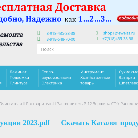
shop1@eweiss.ru
ремонта
8-918-435-38-38
+7(918)435-38-38
8-918-648-70-00
ельства
Ламинат
Тепло-
Инструмент
Сухие сме
Подложка
звукоизоляция
Хозяйственные
Затирки
я
Плинтуса
Электрика
товары
Шпатлев
 Очистители
Растворитель
Растворитель Р-12 Вершина СПб. Раствор
укции 2023.pdf
Скачать Каталог прод