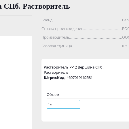
а СПб. Растворитель
Бренд..................................................................................
Ве
Страна происхождения...........................................................
РО
Производитель.......................................................................
ООО
Базовая единица....................................................................
шт
Растворитель Р-12 Вершина СПб.
Растворитель
ШтрихКод:
4607019162581
Объем
1 л