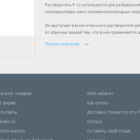
Растворитель Р-12 используется для разбавлени
полиакриловых смол, поливинилхлоридных хлор
Он выступает в роли отличного растворителя дл
от обычных эмалей тем, что в них применяются 
Полное описание
Каталог товаров
Мой кабинет
О фирме
Как купить
Контакты
Доставка (только по югу 
Новости
Оплата
Фотогалерея
Оставить свой отзыв