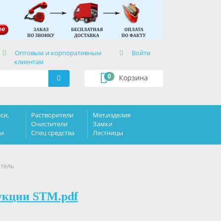
×
Оптовым и корпоративным
Войти
клиентам
0
Корзина
си,
Растворители
Мет.изделия
Очистители
Замки
ки
Спец средства
Лестницы
итель
укции STM.pdf