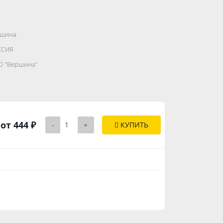
ршина
.......................
ССИЯ
...........
 "Вершина"
..............
от 444 ₽
-
+
КУПИТЬ