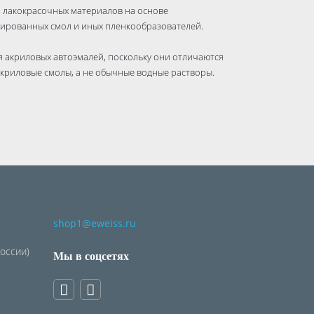
я лакокрасочных материалов на основе
ированных смол и иных пленкообразователей.
я акриловых автоэмалей, поскольку они отличаются
акриловые смолы, а не обычные водные растворы.
shop1@eweiss.ru
России)
Мы в соцсетях