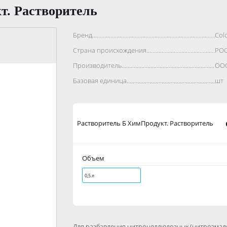
т. Растворитель
Бренд..................................................................................
Colo
Страна происхождения...........................................................
РО
Производитель.......................................................................
ООО
Базовая единица....................................................................
шт
Растворитель Б ХимПродукт. Растворитель
Объем
0,5 л
Для разбавления нитроцеллюлозных (нитроэмале