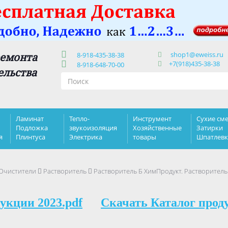
shop1@eweiss.ru
ремонта
8-918-435-38-38
+7(918)435-38-38
8-918-648-70-00
ельства
Ламинат
Тепло-
Инструмент
Сухие сме
Подложка
звукоизоляция
Хозяйственные
Затирки
я
Плинтуса
Электрика
товары
Шпатлев
 Очистители
Растворитель
Растворитель Б ХимПродукт. Растворитель
укции 2023.pdf
Скачать Каталог прод