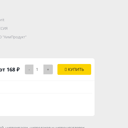
rit
.......................
ССИЯ
...........
 "ХимПродукт"
..............
от 168 ₽
-
+
КУПИТЬ
й, нитрокрасок, нитролаков и нитрошпатлевок