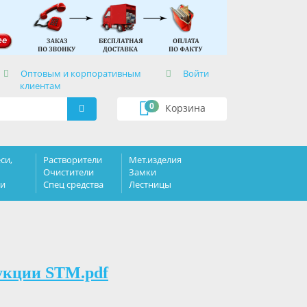
×
Оптовым и корпоративным
Войти
клиентам
0
Корзина
си,
Растворители
Мет.изделия
Очистители
Замки
ки
Спец средства
Лестницы
укции STM.pdf