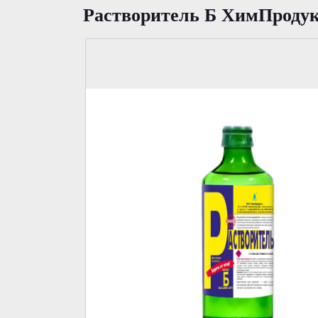
Растворитель Б ХимПродук