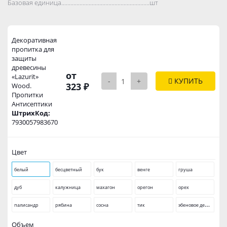
Базовая единица..................................................................................
шт
Декоративная
пропитка для
защиты
древесины
от
«Lazurit»
-
+
КУПИТЬ
323 ₽
Wood.
Пропитки
Антисептики
ШтрихКод:
7930057983670
Цвет
белый
бесцветный
бук
венге
груша
дуб
калужница
махагон
орегон
орех
э
беновое дерево
палисандр
рябина
сосна
тик
Объем