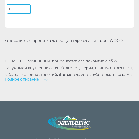
1 л
Декоративная пропитка для защиты древесины Lazurit WOOD
ОБЛАСТЬ ПРИМЕНЕНИЯ: применяется для покрытия любых
наружных и внутренних стен, балконов, перил, плинтусов, лестниц,
заборов, садовых строений, фасадов домов, срубов, оконных рам и
Полное описание
других конструкций из дерева (влажностью до 40 %), фанеры, ДСП и
ДВП.
Особо рекомендуется для:
новых, ранее неокрашенных деревянных поверхностей;
пропитанных ранее оксолью, олифой или другими средствами
защиты древесины (при этом не допускается сплошная пленка
олифы);
для тонирования деревянных и паркетных полов перед
нанесением лака, последующее нанесение износостойкого лака