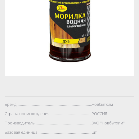
Бренд..................................................................................
Новбытхим
Страна происхождения..................................................................................
РОССИЯ
Производитель..................................................................................
ЗАО "Новбытхим"
Базовая единица..................................................................................
шт