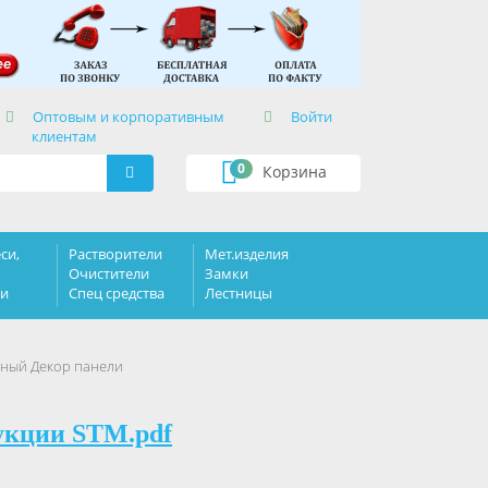
×
Оптовым и корпоративным
Войти
клиентам
0
Корзина
си,
Растворители
Мет.изделия
Очистители
Замки
ки
Спец средства
Лестницы
чный Декор панели
укции STM.pdf