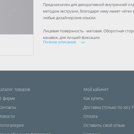
Предназначен для декоративной внутренней отд
методом экструзии, благодаря чему имеет чётко
любые дизайнерские изыски.
Лицевая поверхность - матовая. Оборотная сто
канавок, для лучшей фиксации.
Полное описание
Потолочный плинтус прост в обработке, что по
минимума.
При окрашивании рекомендуется применять водо
случае применении нитрокрасок - поверхность 
Каталог товаров
Мой кабинет
О фирме
Как купить
Контакты
Доставка (только по югу 
Новости
Оплата
Фотогалерея
Оставить свой отзыв