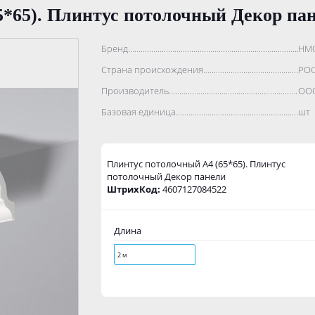
5*65). Плинтус потолочный Декор па
Бренд..................................................................................
НМ
Страна происхождения...........................................................
РО
Производитель.......................................................................
ООО
Базовая единица....................................................................
шт
Плинтус потолочный А4 (65*65). Плинтус
потолочный Декор панели
ШтрихКод:
4607127084522
Длина
2 м