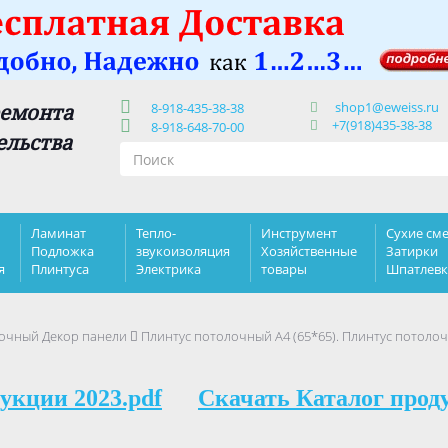
shop1@eweiss.ru
ремонта
8-918-435-38-38
+7(918)435-38-38
8-918-648-70-00
ельства
Ламинат
Тепло-
Инструмент
Сухие сме
Подложка
звукоизоляция
Хозяйственные
Затирки
я
Плинтуса
Электрика
товары
Шпатлев
очный Декор панели
Плинтус потолочный А4 (65*65). Плинтус потоло
укции 2023.pdf
Скачать Каталог прод