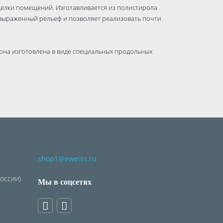
елки помещений. Изготавливается из полистирола
 выраженный рельеф и позволяет реализовать почти
рона изготовлена в виде специальных продольных
зволяет сократить время монтажных работ до
дисперсионные, акриловые и латексные краски. В
необходимо предварительно загрунтовать.
shop1@eweiss.ru
России)
Мы в соцсетях