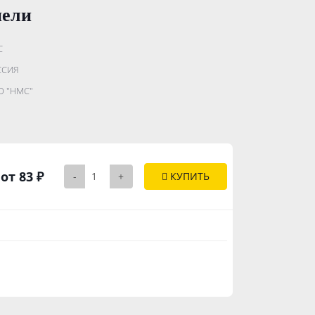
нели
С
.......................
ССИЯ
...........
 "НМС"
..............
от 83 ₽
-
+
КУПИТЬ