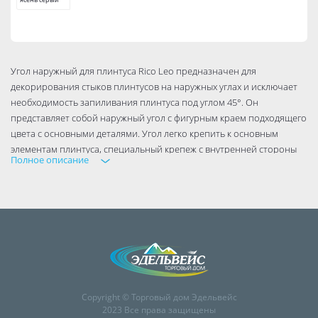
Угол наружный для плинтуса Rico Leo предназначен для
декорирования стыков плинтусов на наружных углах и исключает
необходимость запиливания плинтуса под углом 45°. Он
представляет собой наружный угол с фигурным краем подходящего
цвета с основными деталями. Угол легко крепить к основным
элементам плинтуса, специальный крепеж с внутренней стороны
Полное описание
вставляется в паз планок и надежно фиксируется. Производство
углов для плинтуса выполняется на самом современном
оборудовании и соответствует высоким требованиям к качеству
изделий.
Copyright © Торговый дом Эдельвейс
2023 Все права защищены