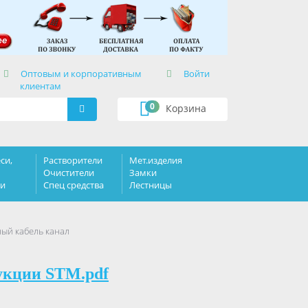
×
Оптовым и корпоративным
Войти
клиентам
0
Корзина
си,
Растворители
Мет.изделия
Очистители
Замки
ки
Спец средства
Лестницы
ый кабель канал
укции STM.pdf