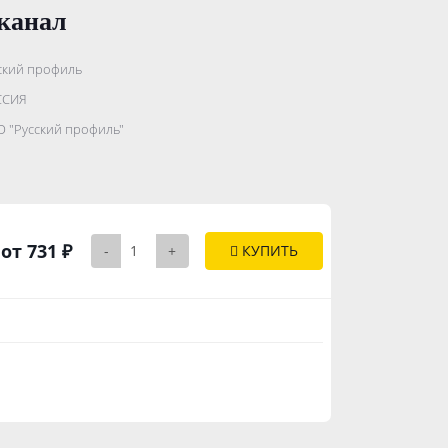
канал
ский профиль
.......................
ССИЯ
...........
 "Русский профиль"
..............
от 731 ₽
-
+
КУПИТЬ