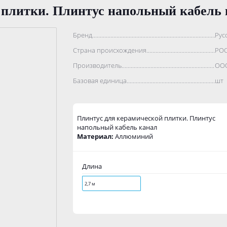
 плитки. Плинтус напольный кабель 
Бренд..................................................................................
Рус
Страна происхождения...........................................................
РО
Производитель.......................................................................
ООО
Базовая единица....................................................................
шт
Плинтус для керамической плитки. Плинтус
напольный кабель канал
Материал:
Аллюминий
Длина
2,7 м