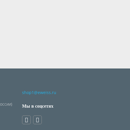
shop1@eweiss.ru
России)
Мы в соцсетях