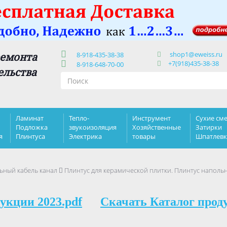
shop1@eweiss.ru
ремонта
8-918-435-38-38
+7(918)435-38-38
8-918-648-70-00
ельства
Ламинат
Тепло-
Инструмент
Сухие сме
Подложка
звукоизоляция
Хозяйственные
Затирки
я
Плинтуса
Электрика
товары
Шпатлев
ьный кабель канал
Плинтус для керамической плитки. Плинтус напольн
укции 2023.pdf
Скачать Каталог прод