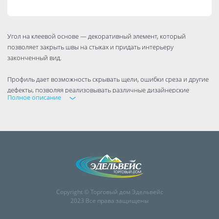
Угол на клеевой основе — декоративный элемент, который
позволяет закрыть швы на стыках и придать интерьеру
законченный вид.
Профиль дает возможность скрывать щели, ошибки среза и другие
дефекты, позволяя реализовывать различные дизайнерские
Полное описание
решения при оформлении интерьера.
Copyright © Торговый дом Эдельвейс
2023 Все права защищены