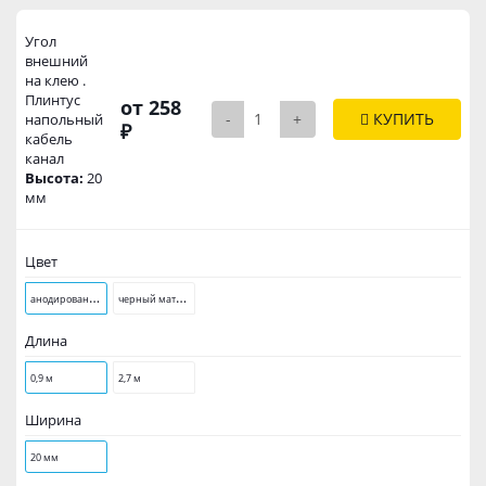
Угол
внешний
на клею .
Плинтус
от 258
-
+
КУПИТЬ
напольный
₽
кабель
канал
Высота:
20
мм
Цвет
а
нодированное серебро матовое
ч
ерный матовый
Длина
0,9 м
2,7 м
Ширина
20 мм