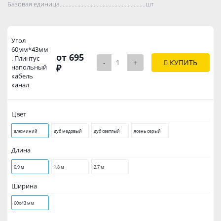
Базовая единица..................................................................................
шт
Угол
60мм*43мм
от 695
. Плинтус
-
+
КУПИТЬ
₽
напольный
кабель
канал
Цвет
алюминий
дуб медовый
дуб светлый
ясень серый
Длина
0,9 м
1,8 м
2,7 м
Ширина
60х43 мм