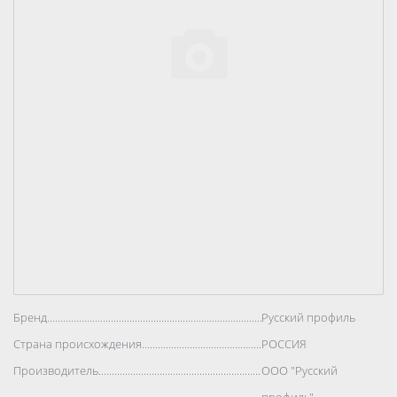
Бренд..................................................................................
Русский профиль
Страна происхождения..................................................................................
РОССИЯ
Производитель..................................................................................
ООО "Русский
профиль"