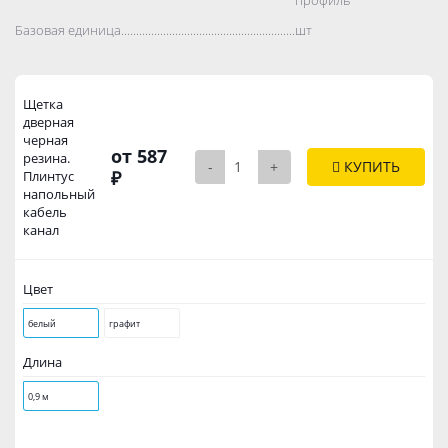
Базовая единица..................................................................................
шт
Щетка
дверная
черная
от 587
резина.
-
+
КУПИТЬ
₽
Плинтус
напольный
кабель
канал
Цвет
белый
графит
Длина
0,9 м