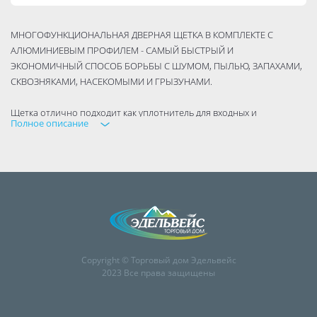
МНОГОФУНКЦИОНАЛЬНАЯ ДВЕРНАЯ ЩЕТКА В КОМПЛЕКТЕ С
АЛЮМИНИЕВЫМ ПРОФИЛЕМ - САМЫЙ БЫСТРЫЙ И
ЭКОНОМИЧНЫЙ СПОСОБ БОРЬБЫ С ШУМОМ, ПЫЛЬЮ, ЗАПАХАМИ,
СКВОЗНЯКАМИ, НАСЕКОМЫМИ И ГРЫЗУНАМИ.
Щетка отлично подходит как уплотнитель для входных и
Полное описание
межкомнатных дверей.
Преимуществом щеток является их практичность. Их можно легко
закрепить на любой материал, они отлично фиксируются на
древесине, металле и пластике. Благодаря небольшим
размерам изделия незаметны на конструкциях. Во время
использования, изделия не окисляются и не деформируются под
воздействием внешних факторов. Дверную щетку можно
применять
Copyright © Торговый дом Эдельвейс
как при высоких, так и при низких температурах.
2023 Все права защищены