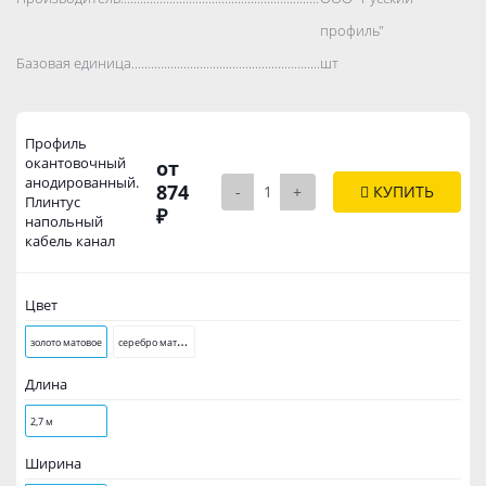
профиль"
Базовая единица..................................................................................
шт
Профиль
окантовочный
от
анодированный.
874
-
+
КУПИТЬ
Плинтус
₽
напольный
кабель канал
Цвет
с
еребро матовое
золото матовое
Длина
2,7 м
Ширина