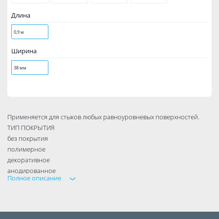
Длина
0,9 м
Ширина
38 мм
Применяется для стыков любых равноуровневых поверхностей.
ТИП ПОКРЫТИЯ
без покрытия
полимерное
декоративное
анодированное
Полное описание
Длина: 0,9 м, 1,35, 1,8 м