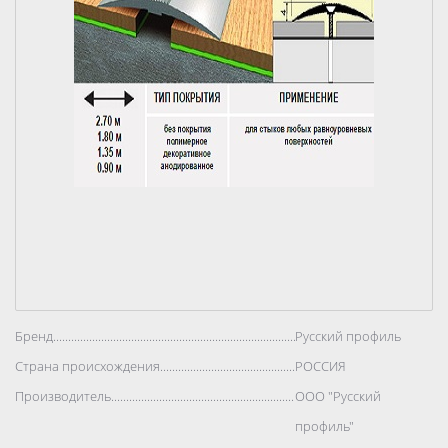
Бренд..................................................................................
Русский профиль
Страна происхождения..................................................................................
РОССИЯ
Производитель..................................................................................
ООО "Русский
профиль"