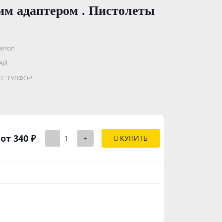
им адаптером . Пистолеты
eron
.......................
АЙ
...........
 "ТУЛФОР"
..............
от 340 ₽
-
+
КУПИТЬ