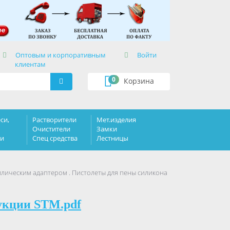
×
Оптовым и корпоративным
Войти
клиентам
0
Корзина
си,
Растворители
Мет.изделия
Очистители
Замки
ки
Спец средства
Лестницы
ллическим адаптером . Пистолеты для пены силикона
укции STM.pdf