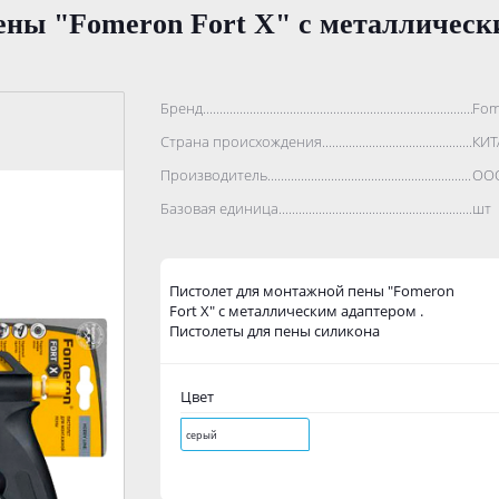
ены "Fomeron Fort X" с металлическ
Бренд..................................................................................
Fom
Страна происхождения...........................................................
КИТ
Производитель.......................................................................
ООО
Базовая единица....................................................................
шт
Пистолет для монтажной пены "Fomeron
Fort X" с металлическим адаптером .
Пистолеты для пены силикона
Цвет
серый