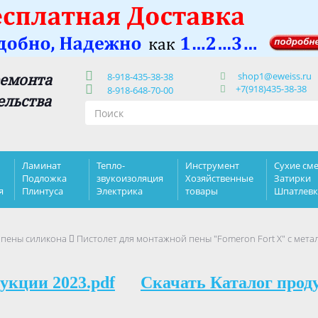
shop1@eweiss.ru
ремонта
8-918-435-38-38
+7(918)435-38-38
8-918-648-70-00
ельства
Ламинат
Тепло-
Инструмент
Сухие сме
Подложка
звукоизоляция
Хозяйственные
Затирки
я
Плинтуса
Электрика
товары
Шпатлев
 пены силикона
Пистолет для монтажной пены "Fomeron Fort X" с мета
укции 2023.pdf
Скачать Каталог прод