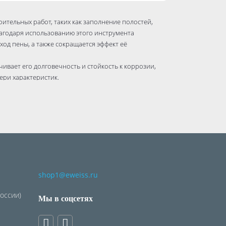
тельных работ, таких как заполнение полостей,
лагодаря использованию этого инструмента
ход пены, а также сокращается эффект её
чивает его долговечность и стойкость к коррозии,
ери характеристик.
shop1@eweiss.ru
России)
Мы в соцсетях