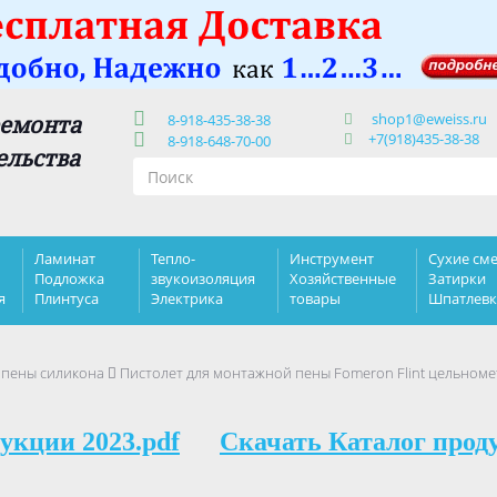
shop1@eweiss.ru
ремонта
8-918-435-38-38
+7(918)435-38-38
8-918-648-70-00
ельства
Ламинат
Тепло-
Инструмент
Сухие сме
Подложка
звукоизоляция
Хозяйственные
Затирки
я
Плинтуса
Электрика
товары
Шпатлев
 пены силикона
Пистолет для монтажной пены Fomeron Flint цельноме
укции 2023.pdf
Скачать Каталог прод