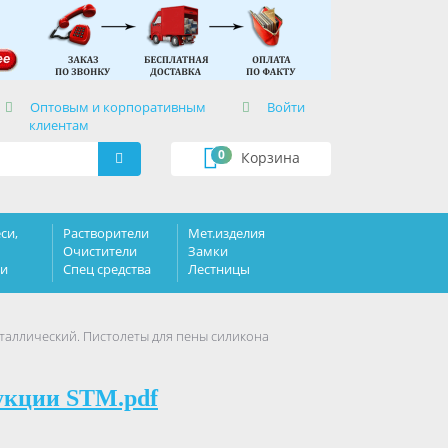
×
Оптовым и корпоративным
Войти
клиентам
0
Корзина
си,
Растворители
Мет.изделия
Очистители
Замки
ки
Спец средства
Лестницы
таллический. Пистолеты для пены силикона
укции STM.pdf