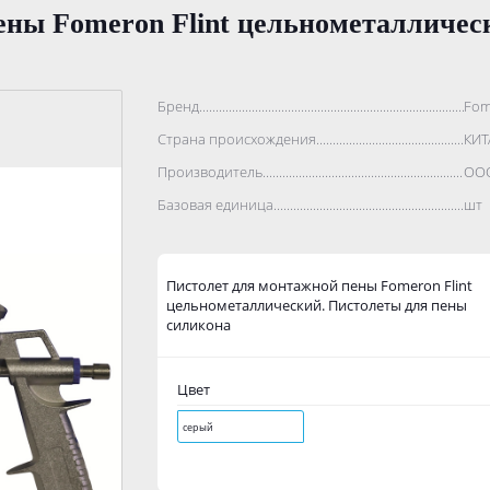
ены Fomeron Flint цельнометалличес
Бренд..................................................................................
Fom
Страна происхождения...........................................................
КИТ
Производитель.......................................................................
ООО
Базовая единица....................................................................
шт
Пистолет для монтажной пены Fomeron Flint
цельнометаллический. Пистолеты для пены
силикона
Цвет
серый