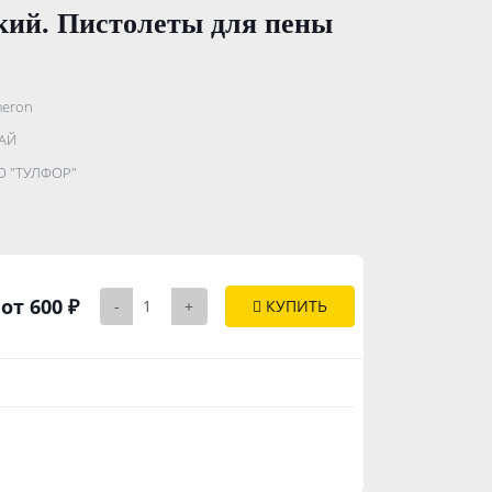
кий. Пистолеты для пены
eron
.......................
АЙ
...........
 "ТУЛФОР"
..............
от 600 ₽
-
+
КУПИТЬ