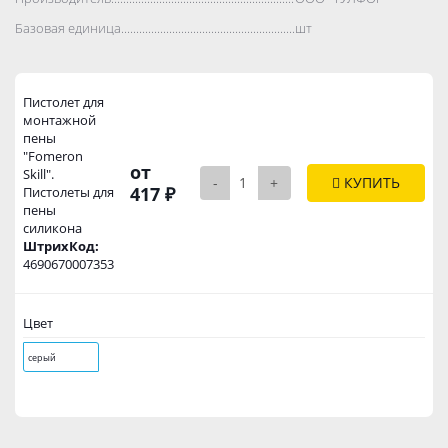
Базовая единица..................................................................................
шт
Пистолет для
монтажной
пены
"Fomeron
от
Skill".
-
+
КУПИТЬ
417 ₽
Пистолеты для
пены
силикона
ШтрихКод:
4690670007353
Цвет
серый