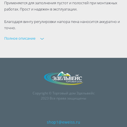
Применяется для заполнения пустот и полостей при монтажных
работах. Прост и надежен в эксплуатации.
Благодаря винту регулировки напора пена наносится аккуратно и
точно.
Полное описание
Пистолет выполнен из качественных и прочных материалов, что
обеспечивает продолжительный срок службы.
Пластиковая рукоять удобно лежит в руке.
Copyright © Торговый дом Эдельвейс
2023 Все права защищены
shop1@eweiss.ru