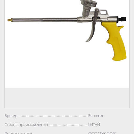
Бренд..................................................................................
Fomeron
Страна происхождения..................................................................................
КИТАЙ
Производитель..................................................................................
ООО "ТУЛФОР"