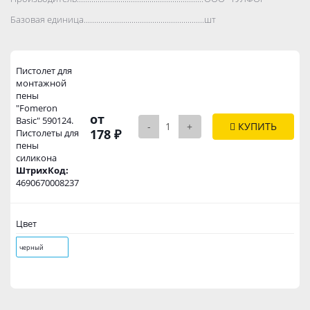
Базовая единица..................................................................................
шт
Пистолет для
монтажной
пены
"Fomeron
от
Basic" 590124.
-
+
КУПИТЬ
178 ₽
Пистолеты для
пены
силикона
ШтрихКод:
4690670008237
Цвет
черный