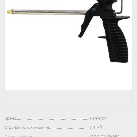
Бренд..................................................................................
Fomeron
Страна происхождения..................................................................................
КИТАЙ
Производитель..................................................................................
ООО "ТУЛФОР"