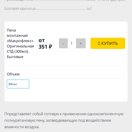
Базовая единица..................................................................................
шт
Пена
монтажная
от
«Макрофлекс»
-
+
КУПИТЬ
351 ₽
Оригинальная
СТД (300мл).
Бытовые
Объем
300 мл
Ппредставляет собой готовую к применению однокомпонентную
полиуретановую пену, затвердевающую под воздействием
влажности воздуха.