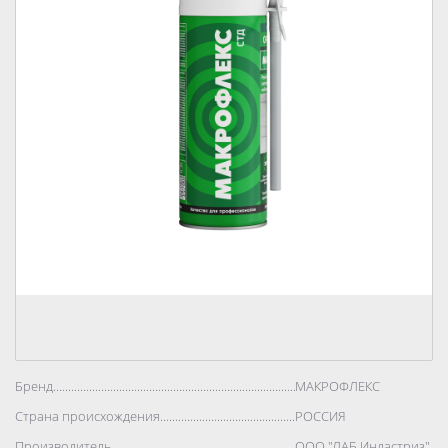
Бренд..................................................................................
МАКРОФЛЕКС
Страна происхождения..................................................................................
РОССИЯ
Производитель..................................................................................
ООО "ЛАБ Индастриз"