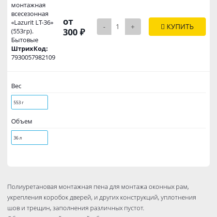
монтажная
всесезонная
от
«Lazurit LT-36»
-
+
КУПИТЬ
300 ₽
(553гр).
Бытовые
ШтрихКод:
7930057982109
Вес
553 г
Объем
36 л
Полиуретановая монтажная пена для монтажа оконных рам,
укрепления коробок дверей, и других конструкций, уплотнения
шов и трещин, заполнения различных пустот.