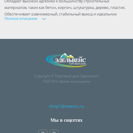
Обладает высокой адгезией к большинству строительных
материалов, таких как бетон, кирпич, штукатурка, дерево, пластик.
Обеспечивает равномерный, стабильный выход и идеальную
Полное описание
мелкопористую структуру готовой пены.
Создает превосходную термо- и звукоизоляцию.
Не деформирует конструкцию, благодаря низкому вторичному
расширению.
Copyright © Торговый дом Эдельвейс
2023 Все права защищены
shop1@eweiss.ru
Мы в соцсетях