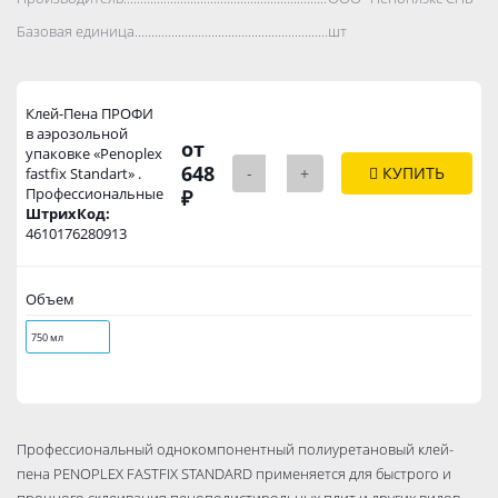
Базовая единица..................................................................................
шт
Клей-Пена ПРОФИ
в аэрозольной
от
упаковке «Penoplex
648
-
+
КУПИТЬ
fastfix Standart» .
Профессиональные
₽
ШтрихКод:
4610176280913
Объем
750 мл
Профессиональный однокомпонентный полиуретановый клeй-
пeнa PENOPLEX FASTFIX STANDARD применяется для быстрого и
прочного склеивания пенополистирольных плит и других видов