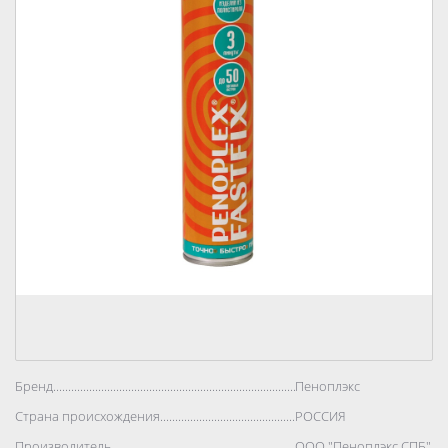
Бренд..................................................................................
Пеноплэкс
Страна происхождения..................................................................................
РОССИЯ
Производитель..................................................................................
ООО "Пеноплэкс СПБ"