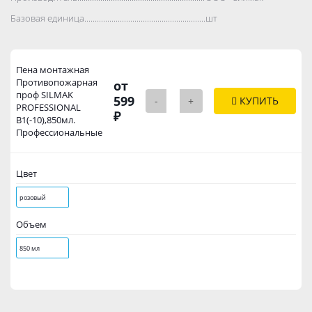
Базовая единица..................................................................................
шт
Пена монтажная
Противопожарная
от
проф SILMAK
599
-
+
КУПИТЬ
PROFESSIONAL
₽
B1(-10),850мл.
Профессиональные
Цвет
розовый
Объем
850 мл