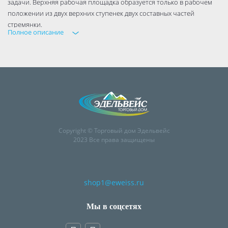
задачи. Верхняя рабочая площадка образуется только в рабочем
положении из двух верхних ступенек двух составных частей
стремянки.
Полное описание
Стремянка фиксируется двумя страховочными ремнями. Тетивы и
ступени выполнены из высокопрочного алюминиевого профиля.
Ступени имеют противоскользящую рифленую поверхность.
Стремянка складывается и в транспортном положении занимает не
много места.
Copyright © Торговый дом Эдельвейс
2023 Все права защищены
shop1@eweiss.ru
Мы в соцсетях