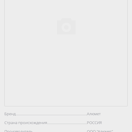
Бренд..................................................................................
Алюмет
Страна происхождения..................................................................................
РОССИЯ
Производитель..................................................................................
ООО "Алюмет"