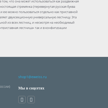
 том, что она может использоваться как раздвижная
дностоящая стремянка (перевернутая русская буква
й, и ею можно пользоваться отдельно как приставной
авляет двухсекционную универсальную лестницу. Эта
ьной из всех лестниц, и несмотря на необходимый
«приставная лестница» так и в конфигурации
у удорожает ее, является самой популярной по
версальности.
 третьей секции обеспечивается боковым упором.
оединительный узел и обойти этот упор невозможно.
shop1@eweiss.ru
России)
Мы в соцсетях