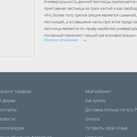
Универсальность данной лестницы заключается в
приставная лестница из трех частей и как свобо
«У»). Более того третья секция является съемно
лестницей, а оставшаяся часть при этом предст
лестница является по праву наиболее универсал
попарный перехлест секций как в конфигурации 
Полное описание
«стремянка», что усложняет, утяжеляет и поэтом
продаваемости из-за своей исключительной уни
Необходимый для прочности перехлест второй и
Вставить третью секцию сверху через верхний с
Каталог товаров
Мой кабинет
О фирме
Как купить
Контакты
Доставка (только по югу 
Новости
Оплата
Фотогалерея
Оставить свой отзыв