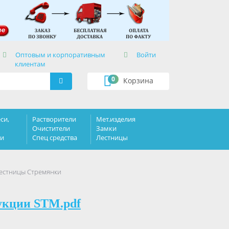
×
Оптовым и корпоративным
Войти
клиентам
0
Корзина
си,
Растворители
Мет.изделия
Очистители
Замки
ки
Спец средства
Лестницы
Лестницы Стремянки
укции STM.pdf