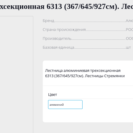
секционная 6313 (367/645/927см). Л
Бренд..................................................................................
Алю
Страна происхождения...........................................................
РО
Производитель.......................................................................
ООО
Базовая единица....................................................................
шт
Лестница алюминиевая трехсекционная
6313 (367/645/927см). Лестницы Стремянки
Цвет
алюминий