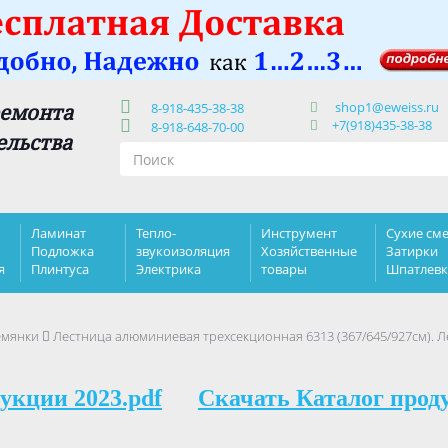
shop1@eweiss.ru
ремонта
8-918-435-38-38
+7(918)435-38-38
8-918-648-70-00
ельства
Ламинат
Тепло-
Инструмент
Сухие сме
Подложка
звукоизоляция
Хозяйственные
Затирки
я
Плинтуса
Электрика
товары
Шпатлев
емянки
Лестница алюминиевая трехсекционная 6313 (367/645/927см). 
укции 2023.pdf
Скачать Каталог прод