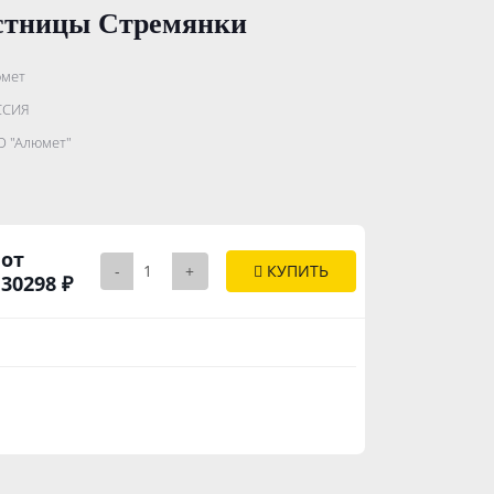
естницы Стремянки
мет
.......................
ССИЯ
...........
 "Алюмет"
..............
от
-
+
КУПИТЬ
30298 ₽