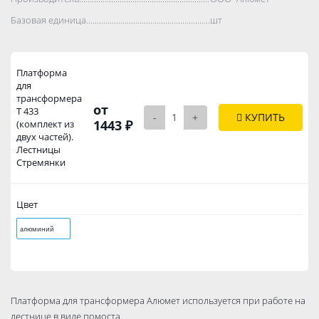
Базовая единица..................................................................................
шт
Платформа
для
трансформера
от
T 433
-
+
КУПИТЬ
1443 ₽
(комплект из
двух частей).
Лестницы
Стремянки
Цвет
алюминий
Платформа для трансформера Алюмет используется при работе на
лестнице в виде помоста.