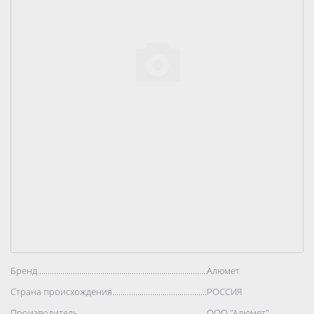
Бренд..................................................................................
Алюмет
Страна происхождения..................................................................................
РОССИЯ
Производитель..................................................................................
ООО "Алюмет"