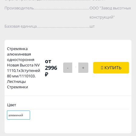
Производитель..................................................................................
ООО "Завод высотных
конструкций"
Базовая единица..................................................................................
шт
Стремянка
алюминевая
одностороння
от
Новая Высота NV
2996
-
+
КУПИТЬ
1110,1х3ступеней
₽
80 мм/1110103.
Лестницы
Стремянки
Цвет
алюминий