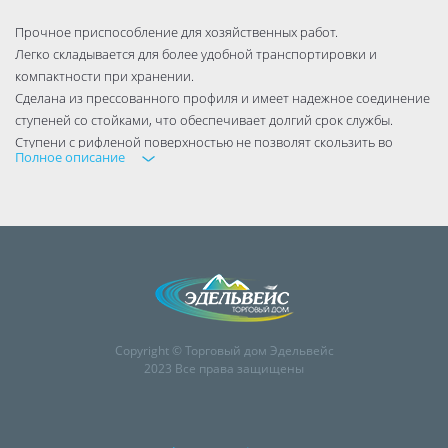
Прочное приспособление для хозяйственных работ.
Легко складывается для более удобной транспортировки и
компактности при хранении.
Сделана из прессованного профиля и имеет надежное соединение
ступеней со стойками, что обеспечивает долгий срок службы.
Ступени с рифленой поверхностью не позволят скользить во
Полное описание
время работы стоящему на них человеку.
За удобство использования отвечают большая рабочая площадка
и широкие ступени.
Copyright © Торговый дом Эдельвейс
2023 Все права защищены