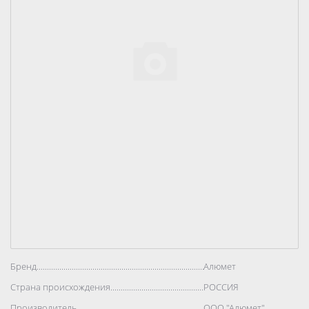
Бренд..................................................................................
Алюмет
Страна происхождения..................................................................................
РОССИЯ
Производитель..................................................................................
ООО "Алюмет"