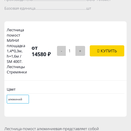
Базовая единица..................................................................................
шт
Лестница
помост
МИНИ
площадка
от
-
+
КУПИТЬ
1,4*0,3м,
14580 ₽
h=1,6м /
SM 4007.
Лестницы
Стремянки
Цвет
алюминий
Лестница-помост алюминиевая-представляет собой