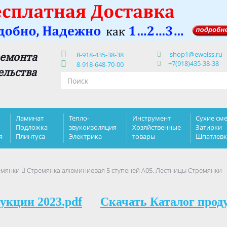
shop1@eweiss.ru
ремонта
8-918-435-38-38
+7(918)435-38-38
8-918-648-70-00
ельства
Ламинат
Тепло-
Инструмент
Сухие сме
Подложка
звукоизоляция
Хозяйственные
Затирки
я
Плинтуса
Электрика
товары
Шпатлев
емянки
Стремянка алюминиевая 5 ступеней А05. Лестницы Стремянки
укции 2023.pdf
Скачать Каталог прод