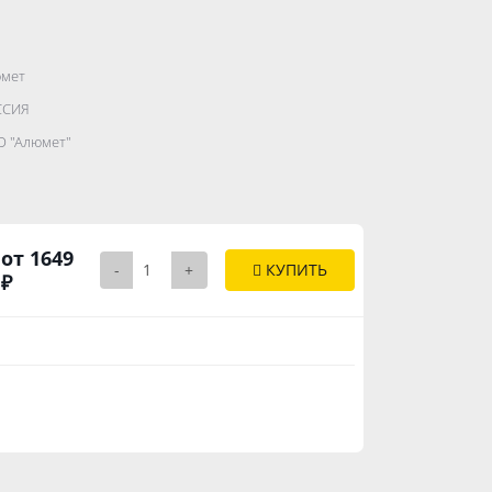
мет
.......................
ССИЯ
...........
 "Алюмет"
..............
от 1649
-
+
КУПИТЬ
₽