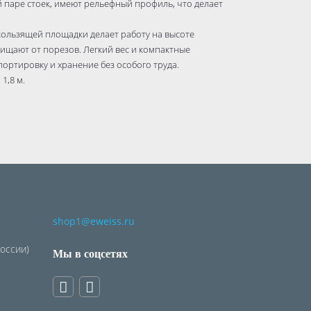
 паре стоек, имеют рельефный профиль, что делает
кользящей площадки делает работу на высоте
ищают от порезов. Легкий вес и компактные
ортировку и хранение без особого труда.
1,8 м.
shop1@eweiss.ru
России)
Мы в соцсетях