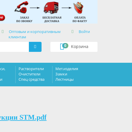
×
Оптовым и корпоративным
Войти
клиентам
0
Корзина
си,
Растворители
Мет.изделия
Очистители
Замки
ки
Спец средства
Лестницы
укции STM.pdf