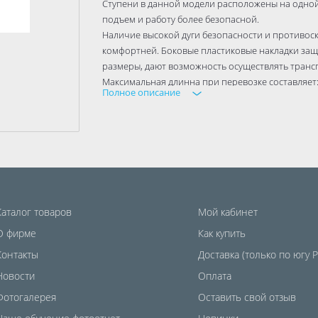
Ступени в данной модели расположены на одной
подъем и работу более безопасной.
Наличие высокой дуги безопасности и противос
комфортней. Боковые пластиковые накладки защ
размеры, дают возможность осуществлять трансп
Максимальная длинна при перевозке составляет: 
Полное описание
Высота рабочей площадки: 1,0 м.
Максимальная допустимая нагрузка: 150 кг.
Каталог товаров
Мой кабинет
О фирме
Как купить
Контакты
Доставка (только по югу 
Новости
Оплата
Фотогалерея
Оставить свой отзыв