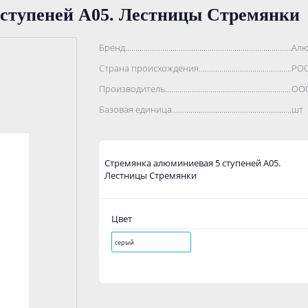
ступеней А05. Лестницы Стремянки
Бренд..................................................................................
Алю
Страна происхождения...........................................................
РО
Производитель.......................................................................
ООО
Базовая единица....................................................................
шт
Стремянка алюминиевая 5 ступеней А05.
Лестницы Стремянки
Цвет
серый