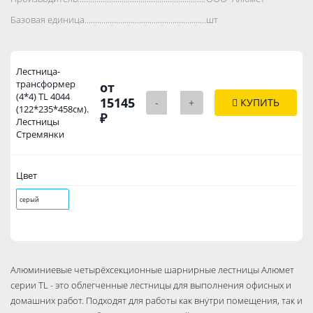
Базовая единица..................................................................................
шт
Лестница-
трансформер
от
(4*4) TL 4044
15145
-
+
КУПИТЬ
(122*235*458см).
₽
Лестницы
Стремянки
Цвет
серый
Алюминиевые четырёхсекционные шарнирные лестницы Алюмет
серии TL - это облегченные лестницы для выполнения офисных и
домашних работ. Подходят для работы как внутри помещения, так и