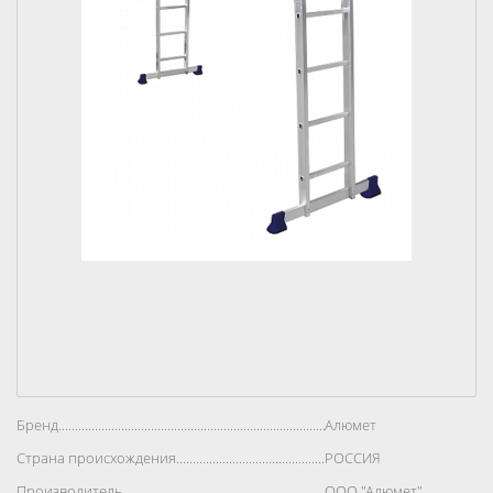
Бренд..................................................................................
Алюмет
Страна происхождения..................................................................................
РОССИЯ
Производитель..................................................................................
ООО "Алюмет"