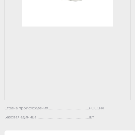
Страна происхождения..................................................................................
РОССИЯ
Базовая единица..................................................................................
шт