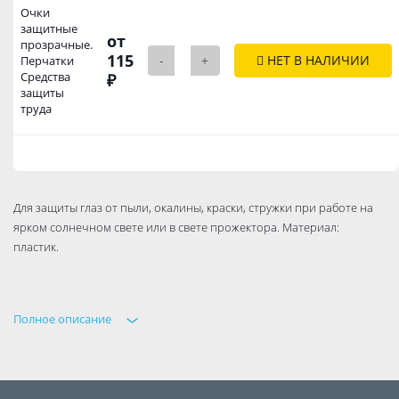
Очки
защитные
от
прозрачные.
115
-
+
НЕТ В НАЛИЧИИ
Перчатки
Средства
₽
защиты
труда
Для защиты глаз от пыли, окалины, краски, стружки при работе на
ярком солнечном свете или в свете прожектора. Материал:
пластик.
Полное описание