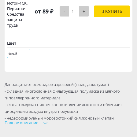
Исток-1СК.
Перчатки
от 89 ₽
-
+
КУПИТЬ
Средства
защиты
труда
Цвет
белый
Для защиты от всех видов аэрозолей (пыль, дым, туман)
- складная многослойная фильтрующая полумаска из мягкого
гипоаллергенного материала
- клапан выдоха снижает сопротивление дыханию и облегчает
циркуляцию воздуха внутри полумаски
- недеформируемый морозостойкий силиконовый клапан
Полное описание
обеспечивает надежную и долговременную защиту
- носовой зажим позволяет индивидуально отрегулировать