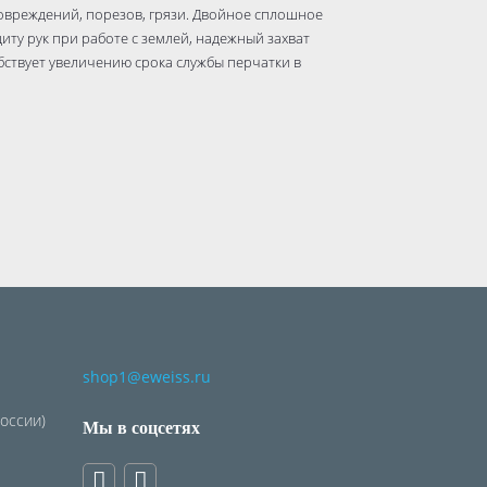
овреждений, порезов, грязи. Двойное сплошное
ту рук при работе с землей, надежный захват
бствует увеличению срока службы перчатки в
shop1@eweiss.ru
России)
Мы в соцсетях