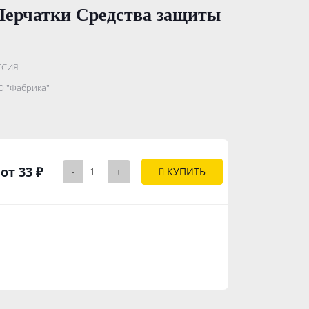
Перчатки Средства защиты
.......................
ССИЯ
...........
 "Фабрика"
..............
от 33 ₽
-
+
КУПИТЬ