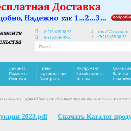
shop1@eweiss.ru
ремонта
8-918-435-38-38
+7(918)435-38-38
8-918-648-70-00
ельства
Ламинат
Тепло-
Инструмент
Сухие сме
Подложка
звукоизоляция
Хозяйственные
Затирки
я
Плинтуса
Электрика
товары
Шпатлев
ства защиты труда
Перчатки х/б с двойным латексным покрытием желт
укции 2023.pdf
Скачать Каталог прод