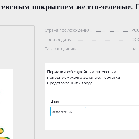
атексным покрытием желто-зеленые. 
Страна происхождения...........................................................
РО
Производитель.......................................................................
ООО
Базовая единица....................................................................
пар
Перчатки х/б с двойным латексным
покрытием желто-зеленые. Перчатки
Средства защиты труда
Цвет
желто-зеленый