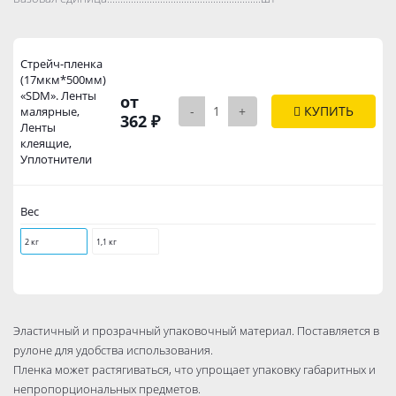
Стрейч-пленка
(17мкм*500мм)
«SDM». Ленты
от
-
+
КУПИТЬ
малярные,
362 ₽
Ленты
клеящие,
Уплотнители
Вес
2 кг
1,1 кг
Эластичный и прозрачный упаковочный материал. Поставляется в
рулоне для удобства использования.
Пленка может растягиваться, что упрощает упаковку габаритных и
непропорциональных предметов.