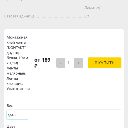
Лимитед"
Базовая единица..................................................................................
шт
Монтажная
клей лента
"КОНТАКТ"
двустор,
белая, 19мм
от 189
-
+
КУПИТЬ
х 1,5м(.
₽
Ленты
малярные,
Ленты
клеящие,
Уплотнители
Вес
0,04 кг
Цвет