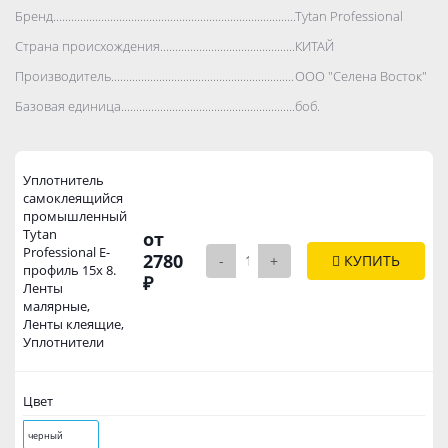
Бренд..................................................................................
Tytan Professional
Страна происхождения..................................................................................
КИТАЙ
Производитель..................................................................................
ООО "Селена Восток"
Базовая единица..................................................................................
боб.
Уплотнитель
самоклеящийся
промышленный
Tytan
от
Professional Е-
2780
-
+
КУПИТЬ
профиль 15х 8.
₽
Ленты
малярные,
Ленты клеящие,
Уплотнители
Цвет
черный