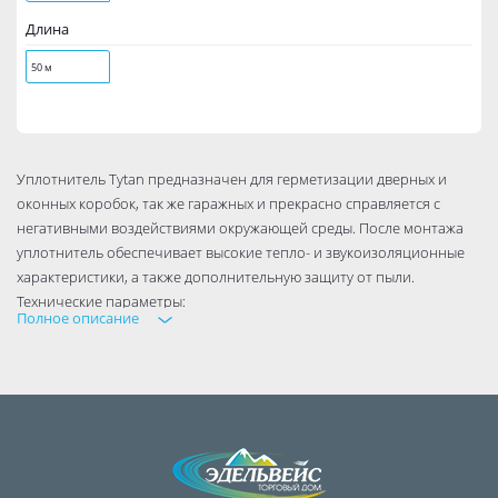
Длина
50 м
Уплотнитель Tytan предназначен для герметизации дверных и
оконных коробок, так же гаражных и прекрасно справляется с
негативными воздействиями окружающей среды. После монтажа
уплотнитель обеспечивает высокие тепло- и звукоизоляционные
характеристики, а также дополнительную защиту от пыли.
Технические параметры:
Полное описание
Профиль: «D»,«E»
Цвет: Белый, чёрный, коричневый
Температура эксплуатации: -40C - +60C
Срок годности: 48 месяцев