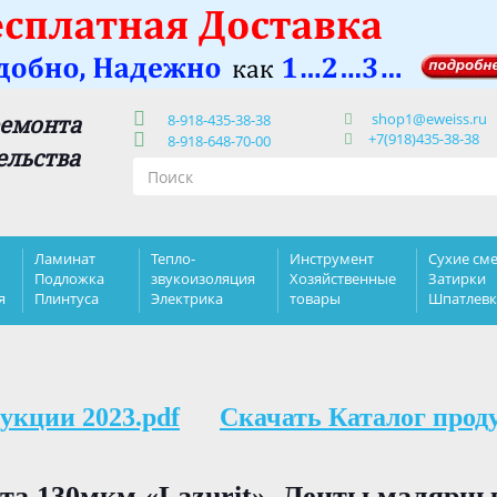
shop1@eweiss.ru
ремонта
8-918-435-38-38
+7(918)435-38-38
8-918-648-70-00
ельства
Ламинат
Тепло-
Инструмент
Сухие сме
Подложка
звукоизоляция
Хозяйственные
Затирки
я
Плинтуса
Электрика
товары
Шпатлев
укции 2023.pdf
Скачать Каталог прод
та 130мкм «Lazurit». Ленты малярны