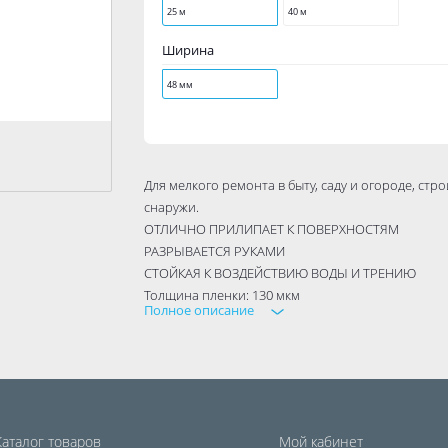
25 м
40 м
Ширина
48 мм
Для мелкого ремонта в быту, саду и огороде, стр
снаружи.
ОТЛИЧНО ПРИЛИПАЕТ К ПОВЕРХНОСТЯМ
РАЗРЫВАЕТСЯ РУКАМИ
СТОЙКАЯ К ВОЗДЕЙСТВИЮ ВОДЫ И ТРЕНИЮ
Толщина пленки: 130 мкм
Полное описание
Температура применения (оптимальная) от -5 С д
Цвет серый
Размеры:
48 мм х 25 м
48 мм х 40 м
Каталог товаров
Мой кабинет