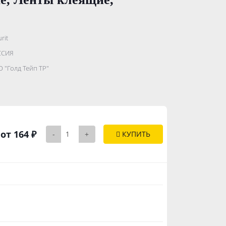
rit
.......................
ССИЯ
...........
 "Голд Тейп ТР"
..............
от 164 ₽
-
+
КУПИТЬ