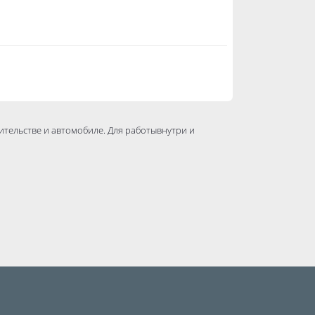
оительстве и автомобиле. Для работывнутри и
о +60 С