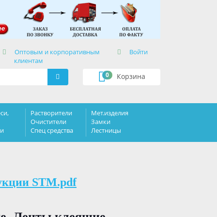
×
Оптовым и корпоративным
Войти
клиентам
0
Корзина
си,
Растворители
Мет.изделия
Очистители
Замки
ки
Спец средства
Лестницы
укции STM.pdf
е, Ленты клеящие,