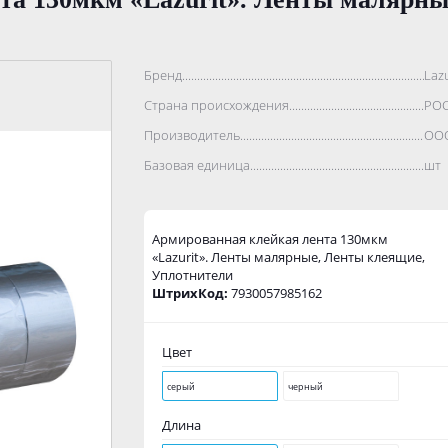
Бренд..................................................................................
Lazu
Страна происхождения...........................................................
РО
Производитель.......................................................................
ООО
Базовая единица....................................................................
шт
Армированная клейкая лента 130мкм
«Lazurit». Ленты малярные, Ленты клеящие,
Уплотнители
ШтрихКод:
7930057985162
Цвет
серый
черный
Длина