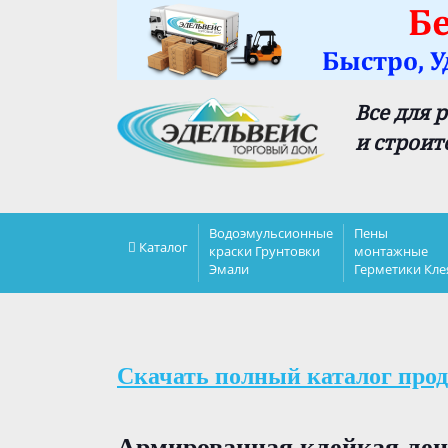
Все для 
и строит
Водоэмульсионные
Пены
Каталог
краски Грунтовки
монтажные
Эмали
Герметики Кле
Скачать полный каталог прод
Армированная клейкая лен