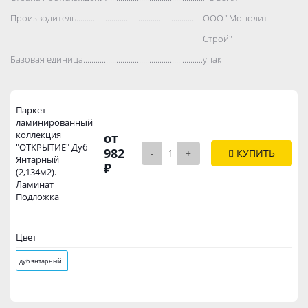
Производитель..................................................................................
ООО "Монолит-
Строй"
Базовая единица..................................................................................
упак
Паркет
ламинированный
коллекция
от
"ОТКРЫТИЕ" Дуб
982
-
+
КУПИТЬ
Янтарный
₽
(2,134м2).
Ламинат
Подложка
Цвет
дуб янтарный