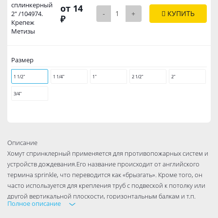
сплинкерный
от 14
-
+
КУПИТЬ
2" /104974.
₽
Крепеж
Метизы
Размер
1 1/2"
1 1/4"
1"
2 1/2"
2"
3/4"
Описание
Хомут спринклерный применяется для противопожарных систем и
устройств дождевания.Его название происходит от английского
термина sprinkle, что переводится как «брызгать». Кроме того, он
часто используется для крепления труб с подвеской к потолку или
другой вертикальной плоскости, горизонтальным балкам и т.п.
Полное описание
Крепление имеет грушевидный профиль. Труба в креплении лежит
свободно. Для того, чтобы ее вставить в хомут, верхняя петля