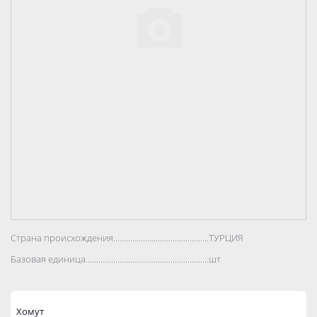
Страна происхождения..................................................................................
ТУРЦИЯ
Базовая единица..................................................................................
шт
Хомут