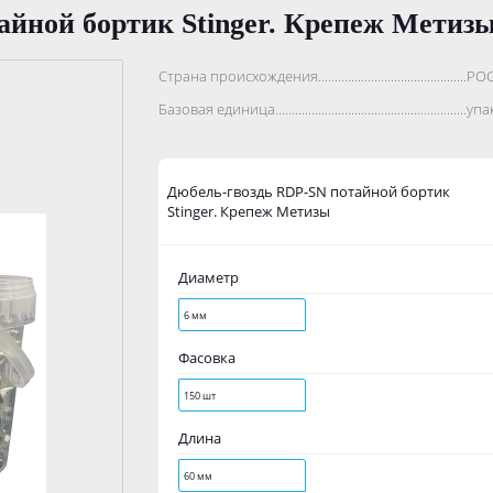
айной бортик Stinger. Крепеж Метиз
Страна происхождения...........................................................
РО
Базовая единица....................................................................
упа
Дюбель-гвоздь RDP-SN потайной бортик
Stinger. Крепеж Метизы
Диаметр
6 мм
Фасовка
150 шт
Длина
60 мм