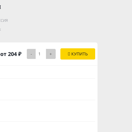
ы
.......................
ССИЯ
..............
к
от 204 ₽
-
+
КУПИТЬ