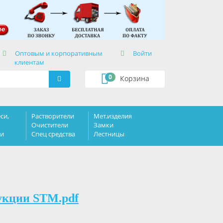
×
Оптовым и корпоративным
Войти
клиентам
0
Корзина
си,
Растворители
Мет.изделия
Очистители
Замки
ки
Спец средства
Лестницы
укции STM.pdf