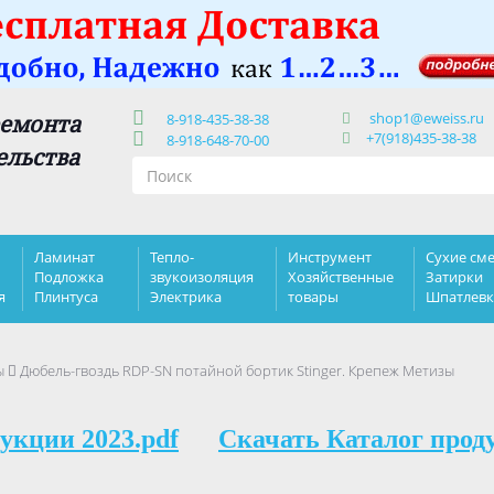
shop1@eweiss.ru
ремонта
8-918-435-38-38
+7(918)435-38-38
8-918-648-70-00
ельства
Ламинат
Тепло-
Инструмент
Сухие сме
Подложка
звукоизоляция
Хозяйственные
Затирки
я
Плинтуса
Электрика
товары
Шпатлев
ы
Дюбель-гвоздь RDP-SN потайной бортик Stinger. Крепеж Метизы
укции 2023.pdf
Скачать Каталог прод