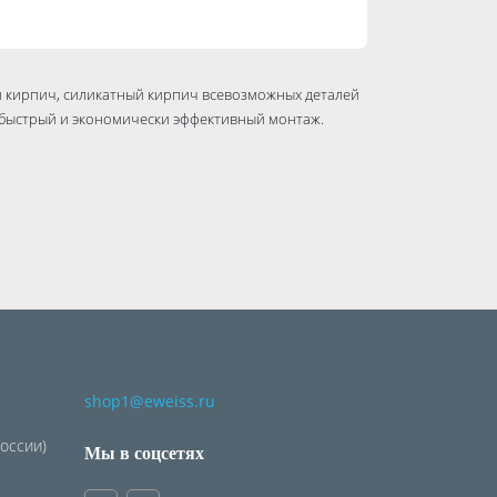
й кирпич, силикатный кирпич всевозможных деталей
т быстрый и экономически эффективный монтаж.
shop1@eweiss.ru
России)
Мы в соцсетях