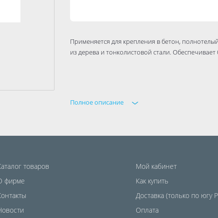
Применяется для крепления в бетон, полнотелы
из дерева и тонколистовой стали. Обеспечивае
Полное описание
Каталог товаров
Мой кабинет
О фирме
Как купить
Контакты
Доставка (только по югу 
Новости
Оплата